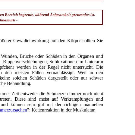
en Bereich begrenzt, während Achtsamkeit grenzenlos ist.
shnamurti -
ößerer Gewalteinwirkung auf den Körper sollten Sie
.
ene Wunden, Brüche oder Schäden in den Organen und
t. Rippenverschiebungen, Subluxationen im Unterarm
pfchen) werden in der Regel nicht untersucht. Die
 den meisten Fällen vernachlässigt. Weil in den
eine solchen Schäden dargestellt oder nur schwer
iche Behandlung.
raumer Zeit entweder die Schmerzen immer noch nicht
reten. Diese sind meist auf Verkrampfungen und
und können sehr gut mit der richtigen manuellen
hmerzursachen
": Kettenreaktion in der Muskulatur.