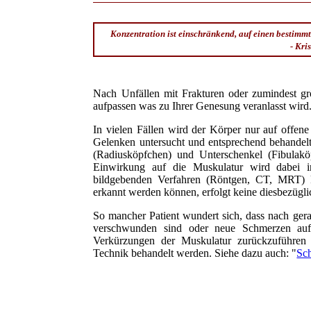
Konzentration ist einschränkend, auf einen bestimmt
- Kri
Nach Unfällen mit Frakturen oder zumindest gr
aufpassen was zu Ihrer Genesung veranlasst wird
In vielen Fällen wird der Körper nur auf off
Gelenken untersucht und entsprechend behandel
(Radiusköpfchen) und Unterschenkel (Fibulakö
Einwirkung auf die Muskulatur wird dabei in
bildgebenden Verfahren (Röntgen, CT, MRT) k
erkannt werden können, erfolgt keine diesbezügl
So mancher Patient wundert sich, dass nach ge
verschwunden sind oder neue Schmerzen auft
Verkürzungen der Muskulatur zurückzuführen 
Technik behandelt werden. Siehe dazu auch: "
Sc