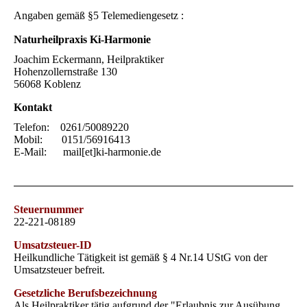
Angaben gemäß §5 Telemediengesetz :
Naturheilpraxis Ki-Harmonie
Joachim Eckermann, Heilpraktiker
Hohenzollernstraße 130
56068 Koblenz
Kontakt
Telefon: 0261/50089220
Mobil: 0151/56916413
E-Mail: mail[et]ki-harmonie.de
Steuernummer
22-221-08189
Umsatzsteuer-ID
Heilkundliche Tätigkeit ist gemäß § 4 Nr.14 UStG von der
Umsatzsteuer befreit.
Gesetzliche Berufsbezeichnung
Als Heilpraktiker tätig aufgrund der "Erlaubnis zur Ausübung